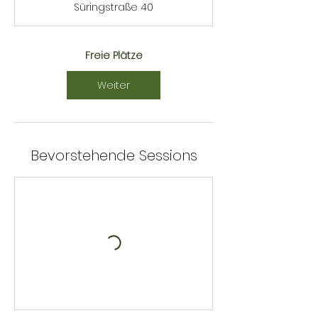
Süringstraße 40
i
n
n
t
Freie Plätze
a
m
Weiter
:
2
6
.
A
Bevorstehende Sessions
u
g
.