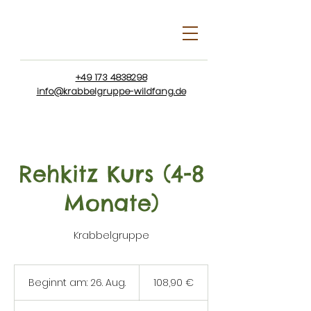
+49 173 4838298
info@krabbelgruppe-wildfang.de
Rehkitz Kurs (4-8
Monate)
Krabbelgruppe
108,90
Euro
Beginnt am: 26. Aug.
B
108,90 €
e
g