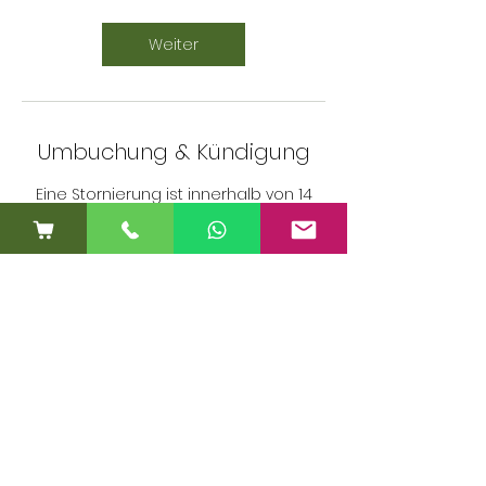
Weiter
Umbuchung & Kündigung
Eine Stornierung ist innerhalb von 14
Tagen nach der Buchung möglich.
Nach individueller Absprache kann
alternativ eine Umbuchung auf einen
anderen Kurs erfolgen.
Kontaktangaben
Süringstraße 40, Coesfeld, Germany
01734838298
info@krabbelgruppe-wildfang.de