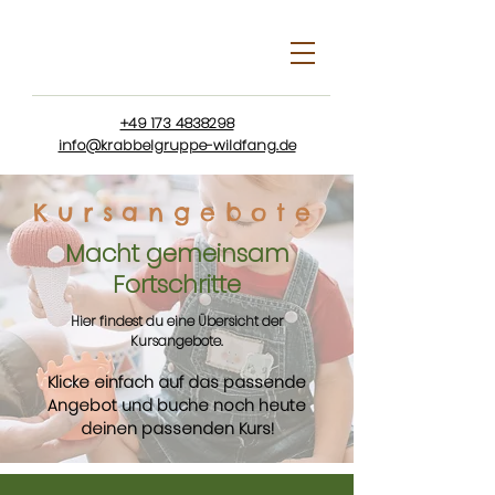
+49 173 4838298
info@krabbelgruppe-wildfang.de
Kursangebote
Macht gemeinsam
Fortschritte
Hier findest du eine Übersicht der
Kursangebote.
Klicke einfach auf das passende
Angebot und buche noch heute
de
inen passenden Kurs!